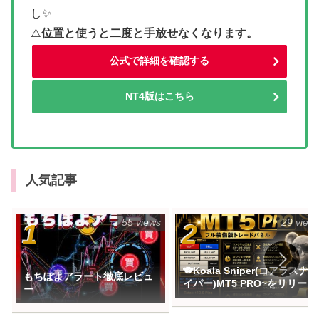
し✨
⚠
️位置と使うと二度と手放せなくなります。
公式で詳細を確認する
NT4版はこちら
人気記事
55 views
29 view
🐨Koala Sniper(コアラスナ
もちぽよアラート徹底レビュ
イパー)MT5 PRO~をリリース
ー