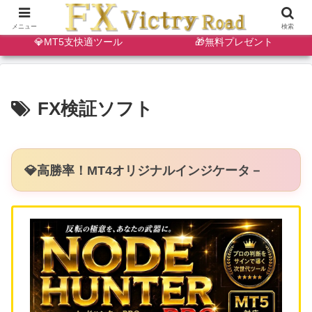
🔷天・底狙い撃ちインジ
✨ゴールドスキャルインジ
メニュー
検索
💎MT5支快適ツール
🎁無料プレゼント
FX検証ソフト
💎高勝率！MT4オリジナルインジケータ－