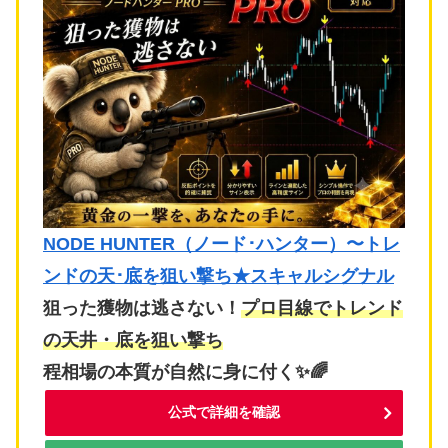
NODE HUNTER（ノード･ハンター）〜トレ
ンドの天･底を狙い撃ち★スキャルシグナル
狙った獲物は逃さない！
プロ目線でトレンド
の天井・底を狙い撃ち
程相場の本質が自然に身に付く✨🌈
公式で詳細を確認