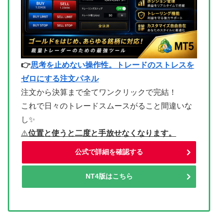
👉
思考を止めない操作性。トレードのストレスを
ゼロにする注文パネル
注文から決算まで全てワンクリックで完結！
これで日々のトレードスムースがること間違いな
し✨
⚠
️位置と使うと二度と手放せなくなります。
公式で詳細を確認する
NT4版はこちら