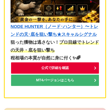
NODE HUNTER（ノード･ハンター）〜トレ
ンドの天･底を狙い撃ち★スキャルシグナル
狙った獲物は逃さない！
プロ目線でトレンド
の天井・底を狙い撃ち
程相場の本質が自然に身に付く✨🌈
公式で詳細を確認
MT4バージョンはこちら