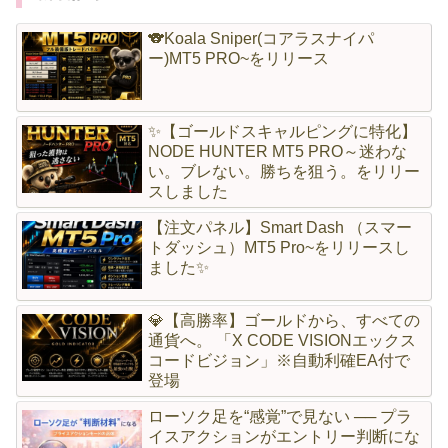
🐨Koala Sniper(コアラスナイパ
ー)MT5 PRO~をリリース
✨【ゴールドスキャルピングに特化】
NODE HUNTER MT5 PRO～迷わな
い。ブレない。勝ちを狙う。をリリー
スしました
【注文パネル】Smart Dash （スマー
トダッシュ）MT5 Pro~をリリースし
ました✨
💎【高勝率】ゴールドから、すべての
通貨へ。 「X CODE VISIONエックス
コードビジョン」※自動利確EA付で
登場
ローソク足を“感覚”で見ない ── プラ
イスアクションがエントリー判断にな