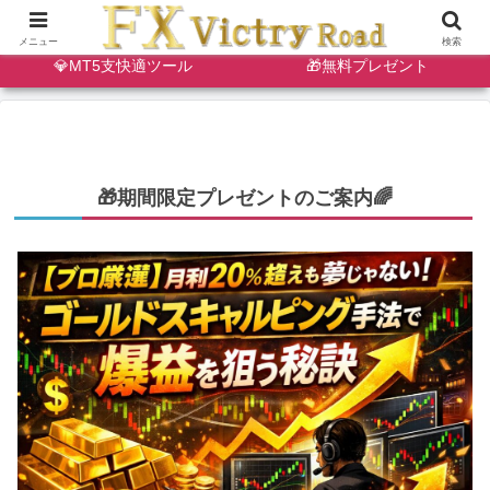
🔷天・底狙い撃ちインジ
✨ゴールドスキャルインジ
メニュー
検索
💎MT5支快適ツール
🎁無料プレゼント
🎁期間限定プレゼントのご案内🌈