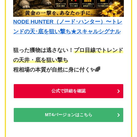
NODE HUNTER（ノード･ハンター）〜トレ
ンドの天･底を狙い撃ち★スキャルシグナル
狙った獲物は逃さない！
プロ目線でトレンド
の天井・底を狙い撃ち
程相場の本質が自然に身に付く✨🌈
公式で詳細を確認
MT4バージョンはこちら