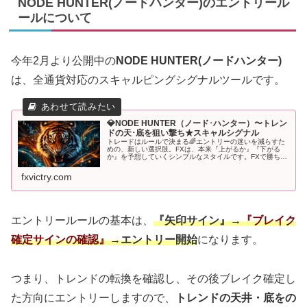
NODE HUNTER(ノードハンター)のエントリール
ールについて
今年2月より公開中の
NODE HUNTER(ノードハンター)
は、全通貨対応のスキャルピングシグナルツールです。
💎NODE HUNTER（ノード･ハンター）〜トレン
ドの天･底を狙い撃ち★スキャルシグナル
トレードはルールで決まる🌈エントリーの迷いを減らすた
めの、新しい選択肢。FXは、本来『上がるか』『下がる
か』を予想していくシンプルなスタイルです。FXで勝ち続
けるために複雑なテクニカル分析などは一切不要です。実
際、多くののプロトレーダーは、...
fxvictry.com
エントリールールの基本は、
『矢印サイン』→
『ブレイク
確定サインの確認』
→エントリー開始
になります。
つまり、トレンドの転換を確認し、その後ブレイク確定し
た方向にエントリーしますので、
トレンドの天井・底をの