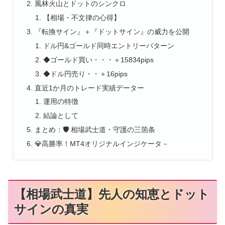
風林火山とドットのシンクロ
【相場・不文律の心得】
『転換サイン』＋『ドットサイン』の威力を公開
ドル円&ゴールド同時エントリーパターン
◆ゴールド買い・・・＋15834pips
◆ドル円売り・・＋16pips
直近1か月のトレード実績データー
運用の特徴
結論として
まとめ：🛡️ 相場武士道・守護の三箇条
💎高勝率！MT4オリジナルインジケータ－
【相場武士道】先人の知恵とドット
サインの真実