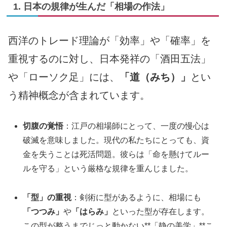
1. 日本の規律が生んだ「相場の作法」
西洋のトレード理論が「効率」や「確率」を
重視するのに対し、日本発祥の「酒田五法」
や「ローソク足」には、
「道（みち）」
とい
う精神概念が含まれています。
切腹の覚悟
：江戸の相場師にとって、一度の慢心は
破滅を意味しました。現代の私たちにとっても、資
金を失うことは死活問題。彼らは「命を懸けてルー
ルを守る」という厳格な規律を重んじました。
「型」の重視
：剣術に型があるように、相場にも
「つつみ」
や
「はらみ」
といった型が存在します。
この型が整うまでじっと動かない**「静の美学」**こ