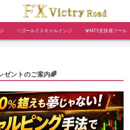
ジ
✨ゴールドスキャルインジ
💎MT5支快適ツール
レゼントのご案内🌈