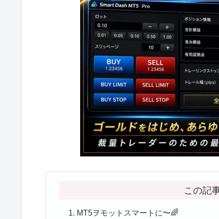
この記
MT5ヲモットスマートに〜🌈