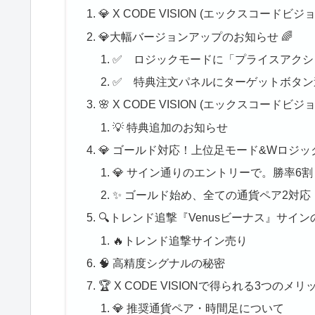
💎 X CODE VISION (エックスコー
💎大幅バージョンアップのお知らせ 🌈
✅ ロジックモードに「プライスアクシ
✅ 特典注文パネルにターゲットボタン
🌸 X CODE VISION (エックスコード
💡 特典追加のお知らせ
💎 ゴールド対応！上位足モード&Wロジック搭
💎 サイン通りのエントリーで。勝率6割
✨ ゴールド始め、全ての通貨ペア2対応
🔍トレンド追撃『Venusビーナス』サイン
🔥トレンド追撃サイン売り
🧠 高精度シグナルの秘密
🏆 X CODE VISIONで得られる3つのメリ
💎 推奨通貨ペア・時間足について