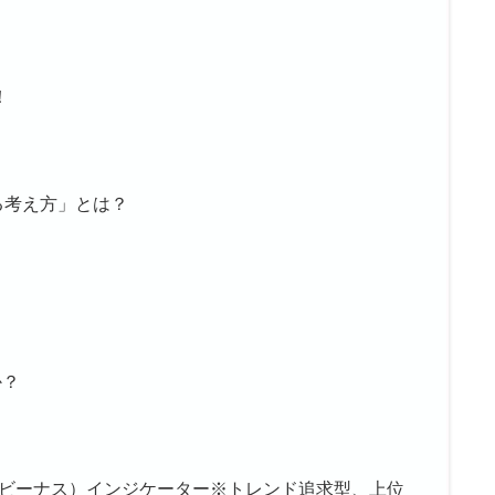
！
ている考え方」とは？
か？
enuse（ビーナス）インジケーター※トレンド追求型、上位