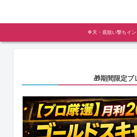
🔷天・底狙い撃ちイン
🎁期間限定プ