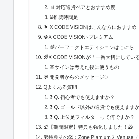
📊 対応通貨ペアとおすすめ度
⌛推奨時間足
🌟 X CODE VISIONはこんな方におすすめ
💎X CODE VISION~プレミアム
🌈パーフェクトエディションはこにら
🌈X CODE VISIONが「一番大切にし
🌸サインは考えた後に使うもの
💬 開発者からのメッセージ✨
Qよくある質問
❓ Q. 初心者でも使えますか？
❓ Q. ゴールド以外の通貨でも使えます
❓ Q. 上位足フィルターって何ですか？
🎁【期間限定】特典も強化しました！🎁
🎁特典その②：Zone Plamium２ V