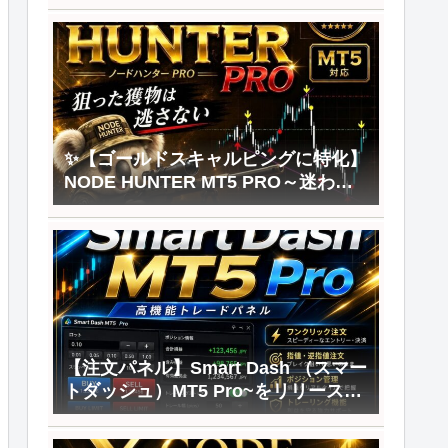
✨【ゴールドスキャルピングに特化】
NODE HUNTER MT5 PRO～迷わな
い。ブレない。勝ちを狙う。をリリ
ースしました
【注文パネル】Smart Dash （スマー
トダッシュ）MT5 Pro~をリリースし
ました✨