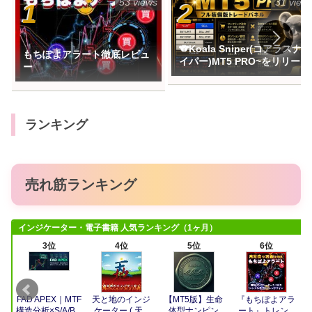
53 views
31 view
🐨Koala Sniper(コアラスナ
もちぽよアラート徹底レビュ
イパー)MT5 PRO~をリリース
ー
ランキング
売れ筋ランキング