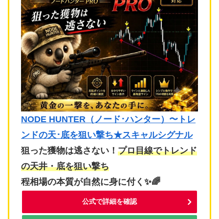
NODE HUNTER（ノード･ハンター）〜トレ
ンドの天･底を狙い撃ち★スキャルシグナル
狙った獲物は逃さない！
プロ目線でトレンド
の天井・底を狙い撃ち
程相場の本質が自然に身に付く✨🌈
公式で詳細を確認