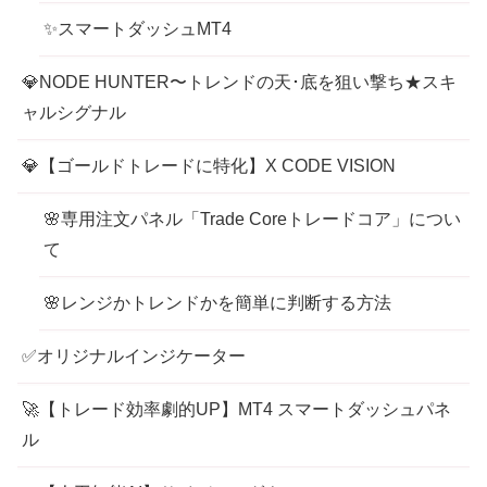
✨スマートダッシュMT4
💎NODE HUNTER〜トレンドの天･底を狙い撃ち★スキ
ャルシグナル
💎【ゴールドトレードに特化】X CODE VISION
🌸専用注文パネル「Trade Coreトレードコア」につい
て
🌸レンジかトレンドかを簡単に判断する方法
✅オリジナルインジケーター
🚀【トレード効率劇的UP】MT4 スマートダッシュパネ
ル