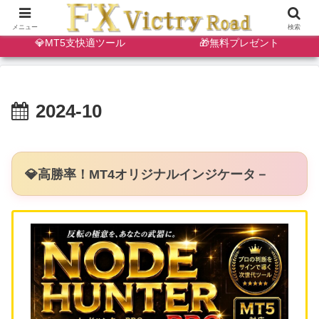
🔷天・底狙い撃ちインジ
✨ゴールドスキャルインジ
メニュー
検索
💎MT5支快適ツール
🎁無料プレゼント
2024-10
💎高勝率！MT4オリジナルインジケータ－