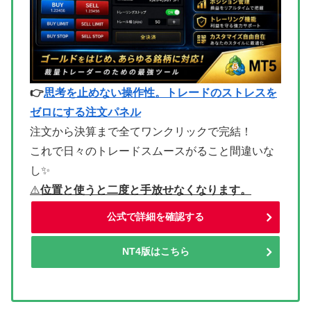
👉
思考を止めない操作性。トレードのストレスを
ゼロにする注文パネル
注文から決算まで全てワンクリックで完結！
これで日々のトレードスムースがること間違いな
し✨
⚠
️位置と使うと二度と手放せなくなります。
公式で詳細を確認する
NT4版はこちら