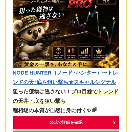
NODE HUNTER（ノード･ハンター）〜トレ
ンドの天･底を狙い撃ち★スキャルシグナル
狙った獲物は逃さない！
プロ目線でトレンド
の天井・底を狙い撃ち
程相場の本質が自然に身に付く✨🌈
公式で詳細を確認