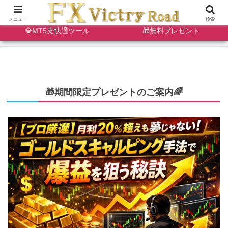
🔷天・底狙い撃ちインジ
✨ゴールドスキャルインジ
メニュー
検索
💎MT5支快適ツール
🎁無料プレゼント
🎁期間限定プレゼントのご案内🌈