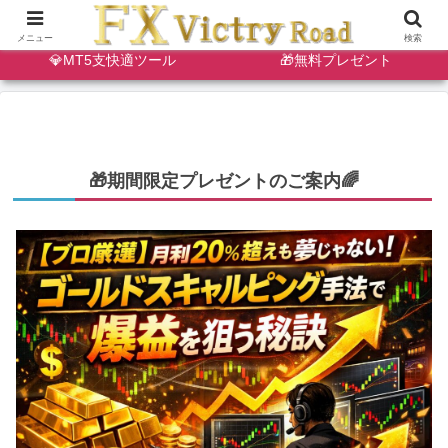
🔷天・底狙い撃ちインジ
✨ゴールドスキャルインジ
メニュー
検索
💎MT5支快適ツール
🎁無料プレゼント
🎁期間限定プレゼントのご案内🌈