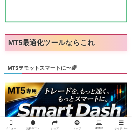
MT5最適化ツールならこれ
MT5ヲモットスマートに〜🌈
メニュー
無料ギフト
シェア
トップ
HOME
サイドバー