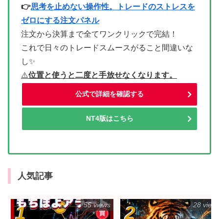
👉
思考を止めない操作性。トレードのストレスを
ゼロにする注文パネル
注文から決算まで全てワンクリックで完結！
これで日々のトレードスムースがること間違いな
し✨
⚠
️位置と使うと二度と手放せなくなります。
公式で詳細を確認する
NT4版はこちら
人気記事
55 views
28 view