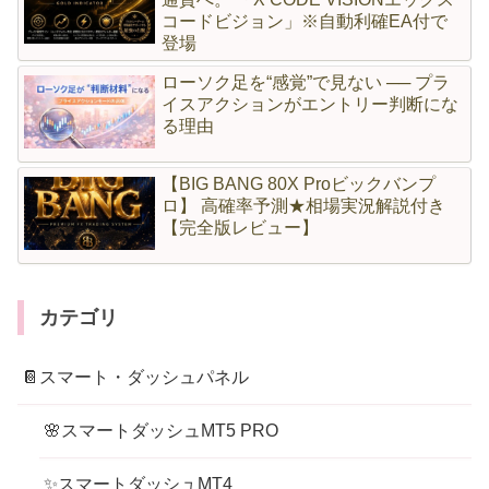
コードビジョン」※自動利確EA付で
登場
ローソク足を“感覚”で見ない ── プラ
イスアクションがエントリー判断にな
る理由
【BIG BANG 80X Proビックバンプ
ロ】 高確率予測★相場実況解説付き
【完全版レビュー】
カテゴリ
📔スマート・ダッシュパネル
🌸スマートダッシュMT5 PRO
✨スマートダッシュMT4