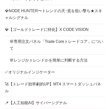
💎NODE HUNTER〜トレンドの天･底を狙い撃ち★スキ
ャルシグナル
💎【ゴールドトレードに特化】X CODE VISION
🌸専用注文パネル「Trade Coreトレードコア」につい
て
🌸レンジかトレンドかを簡単に判断する方法
✅オリジナルインジケーター
🚀【トレード効率劇的UP】MT4 スマートダッシュパネ
ル
📌【人工知能AI】サイバーシグナル