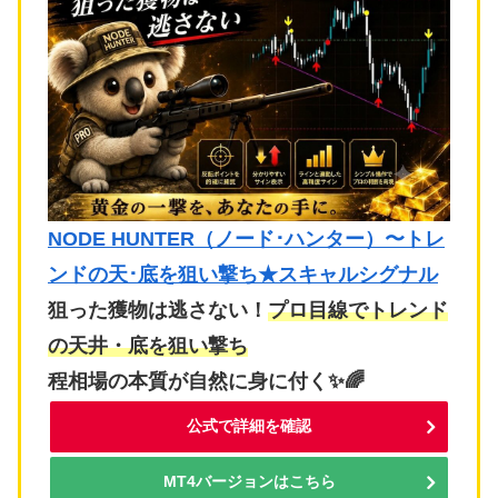
NODE HUNTER（ノード･ハンター）〜トレ
ンドの天･底を狙い撃ち★スキャルシグナル
狙った獲物は逃さない！
プロ目線でトレンド
の天井・底を狙い撃ち
程相場の本質が自然に身に付く✨🌈
公式で詳細を確認
MT4バージョンはこちら