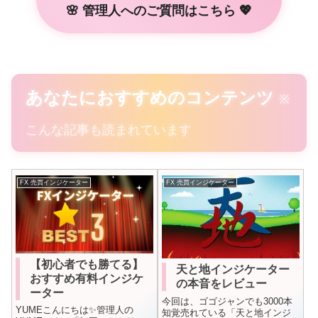
🌸 管理人へのご質問はこちら 💖
あなたにおすすめのコンテンツ
※
こんな記事も読まれています
FX 売買インジケーター
FX 売買インジケーター
【初心者でも勝てる】
天と地インジケーター
おすすめ有料インジケ
の本音をレビュー
ーター
今回は、ゴゴジャンでも3000本
YUMEこんにちは✨管理人の
知覚売れている「天と地インジ