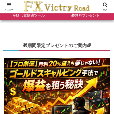
🔷天・底狙い撃ちインジ
✨ゴールドスキャルインジ
メニュー
検索
💎MT5支快適ツール
🎁無料プレゼント
🎁期間限定プレゼントのご案内🌈