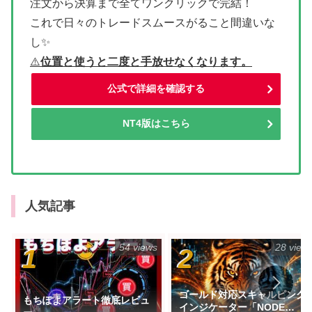
注文から決算まで全てワンクリックで完結！
これで日々のトレードスムースがること間違いな
し✨
⚠
️位置と使うと二度と手放せなくなります。
公式で詳細を確認する
NT4版はこちら
人気記事
54 views
28 view
ゴールド対応スキャルピング
もちぽよアラート徹底レビュ
インジケーター「NODE