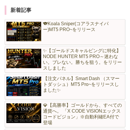
新着記事
🐨Koala Sniper(コアラスナイパ
ー)MT5 PRO~をリリース
✨【ゴールドスキャルピングに特化】
NODE HUNTER MT5 PRO～迷わな
い。ブレない。勝ちを狙う。をリリー
スしました
【注文パネル】Smart Dash （スマー
トダッシュ）MT5 Pro~をリリースし
ました✨
💎【高勝率】ゴールドから、すべての
通貨へ。 「X CODE VISIONエックス
コードビジョン」※自動利確EA付で
登場