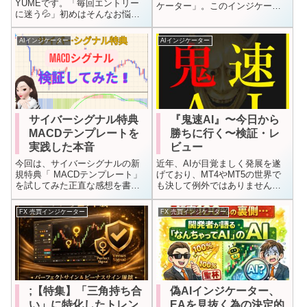
YUMEです。「毎回エントリー
ケーター」。このインジケータ
に迷う💦」初めはそんなお悩み
ーは、エントリーのポイントを
を抱えて居る人も多いでしょ
始め、トレンドの流れの把握な
う。私も昔そうだしたから、、
ど、環境認識にも役立つインジ
AIインジケーター
AIインジケーター
今回は、エントリーカラ決済ま
ケーターです。公式サイトはこ
で全てのツールが指示してくら
ちら天と地インジケーターのロ
るインジケーターを、メルマガ
ジックは？ま...
出もっとも反応が...
サイバーシグナル特典
『鬼速AI』〜今日から
MACDテンプレートを
勝ちに行く〜検証・レ
実践した本音
ビュー
今回は、サイバーシグナルの新
近年、AIが目覚ましく発展を遂
規特典「 MACDテンプレート」
げており、MT4やMT5の世界で
を試してみた正直な感想を書き
も決して例外ではありません。
たいと思います。サイバーシグ
今回は。読者様よりご質問わ受
ナルとは？サイバーシグナルと
けた「鬼速AI」インジケーター
FX 売買インジケーター
FX 売買インジケーター
は、人工知能AIが搭載されたイ
について、プログラミングの視
ンジケーターです。チャート上
点から中身を詳しく検証してい
に売買シグナルを表示できる金
きます。その理由についても詳
や原油、N...
しく解説...
;【特集】「三角持ち合
偽AIインジケーター、
い」に特化したトレン
EAを見抜く為の決定的