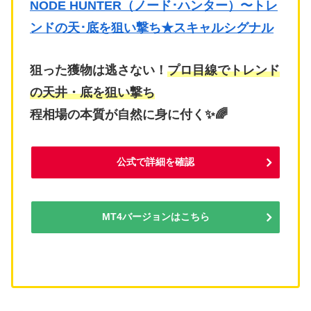
NODE HUNTER（ノード･ハンター）〜トレ
ンドの天･底を狙い撃ち★スキャルシグナル
狙った獲物は逃さない！
プロ目線でトレンド
の天井・底を狙い撃ち
程相場の本質が自然に身に付く✨🌈
公式で詳細を確認
MT4バージョンはこちら