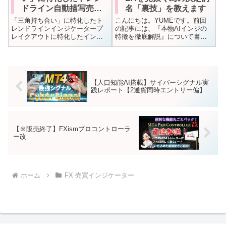
ドライン自動描写売買
名「裏技」を教えます
シグナルインジケータ
「三角持ち合い」に特化したト
こんにちは。YUMEです。前回
ー
レンドラインインジケータープ
の記事には、『本物AIインジの
レイクアウトに特化したインジ
特徴を徹底解説』について書き
ケーターを作成✨しかも、売買シ
ました。今回は、『偽AIインジ
グナルも付いてます。👇詳しくは
と本物Aiインジの決定的な違
こちら👇🌹【ゴールド対応】高勝
い』について触れたいと思いま
率インジケーター🌹
す。まずは、SNS棟で気になる
「AiインジやEA」を見つけた
【人口知能AI搭載】サイバーシグナル実
最、購...
践レポート【2通貨同時エントリー偏】
【※販売終了】FXismプロコントローラ
ー改
ホーム
FX 売買インジケーター