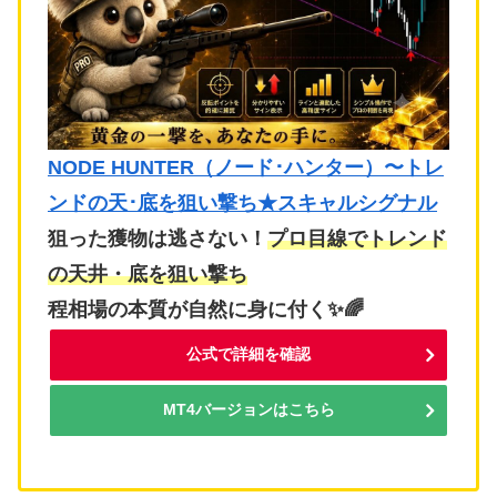
NODE HUNTER（ノード･ハンター）〜トレ
ンドの天･底を狙い撃ち★スキャルシグナル
狙った獲物は逃さない！
プロ目線でトレンド
の天井・底を狙い撃ち
程相場の本質が自然に身に付く✨🌈
公式で詳細を確認
MT4バージョンはこちら