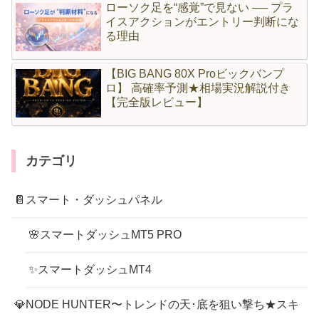
ローソク足を“感覚”で見ない ── プラ
イスアクションがエントリー判断にな
る理由
【BIG BANG 80X Proビックバンプ
ロ】 高確率予測★相場実況解説付き
【完全版レビュー】
カテゴリ
📔スマート・ダッシュパネル
🌸スマートダッシュMT5 PRO
✨スマートダッシュMT4
💎NODE HUNTER〜トレンドの天･底を狙い撃ち★スキ