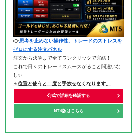
👉
思考を止めない操作性。トレードのストレスを
ゼロにする注文パネル
注文から決算まで全てワンクリックで完結！
これで日々のトレードスムースがること間違いな
し✨
⚠
️位置と使うと二度と手放せなくなります。
公式で詳細を確認する
NT4版はこちら