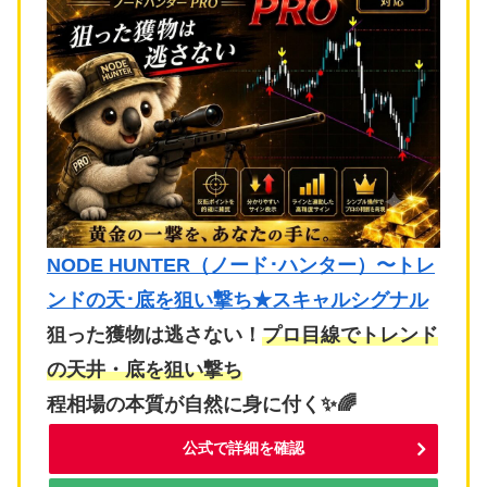
NODE HUNTER（ノード･ハンター）〜トレ
ンドの天･底を狙い撃ち★スキャルシグナル
狙った獲物は逃さない！
プロ目線でトレンド
の天井・底を狙い撃ち
程相場の本質が自然に身に付く✨🌈
公式で詳細を確認