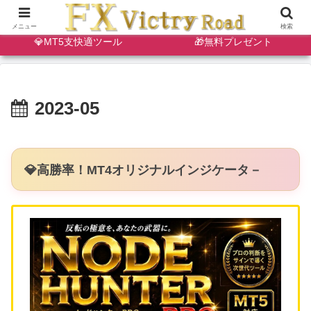
🔷天・底狙い撃ちインジ
✨ゴールドスキャルインジ
メニュー
検索
💎MT5支快適ツール
🎁無料プレゼント
2023-05
💎高勝率！MT4オリジナルインジケータ－