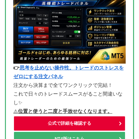
👉
思考を止めない操作性。トレードのストレスを
ゼロにする注文パネル
注文から決算まで全てワンクリックで完結！
これで日々のトレードスムースがること間違いな
し✨
⚠
️位置と使うと二度と手放せなくなります。
公式で詳細を確認する
NT4版はこちら