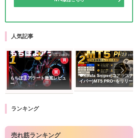
人気記事
55 views
28 view
🐨Koala Sniper(コアラスナ
もちぽよアラート徹底レビュ
イパー)MT5 PRO~をリリース
ー
ランキング
売れ筋ランキング