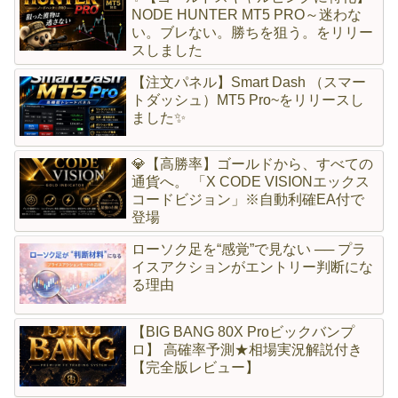
NODE HUNTER MT5 PRO～迷わな
い。ブレない。勝ちを狙う。をリリー
スしました
【注文パネル】Smart Dash （スマー
トダッシュ）MT5 Pro~をリリースし
ました✨
💎【高勝率】ゴールドから、すべての
通貨へ。 「X CODE VISIONエックス
コードビジョン」※自動利確EA付で
登場
ローソク足を“感覚”で見ない ── プラ
イスアクションがエントリー判断にな
る理由
【BIG BANG 80X Proビックバンプ
ロ】 高確率予測★相場実況解説付き
【完全版レビュー】