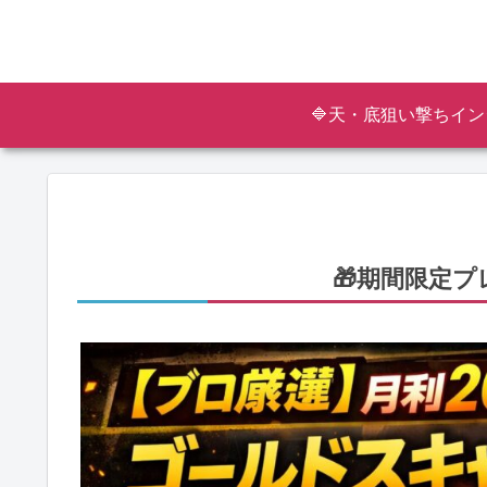
🔷天・底狙い撃ちイン
🎁期間限定プ