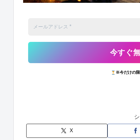
※今だけの限
シ
X