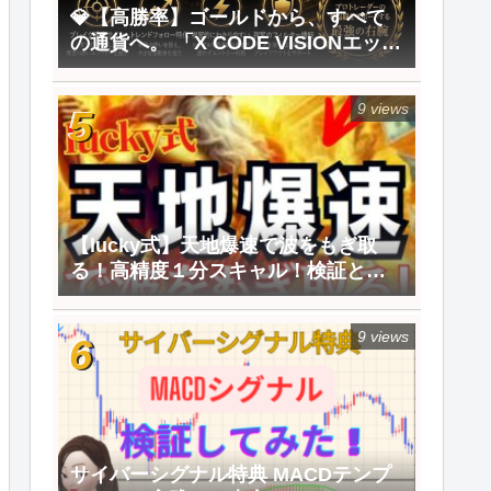
💎【高勝率】ゴールドから、すべて
の通貨へ。 「X CODE VISIONエック
スコードビジョン」※自動利確EA付
で登場
9 views
【lucky式】天地爆速で波をもぎ取
る！高精度１分スキャル！検証と評
価
9 views
サイバーシグナル特典 MACDテンプ