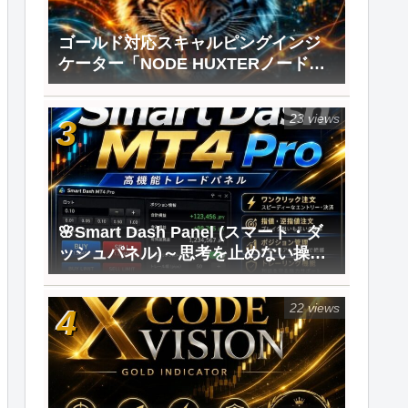
ゴールド対応スキャルピングインジ
ケーター「NODE HUXTERノードハ
ンター」を作りました✨
23 views
🌸Smart Dash Panel (スマート・ダ
ッシュパネル)～思考を止めない操作
性。トレードのストレスをゼロにす
る注文パネル
22 views