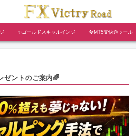
ジ
✨ゴールドスキャルインジ
💎MT5支快適ツール
レゼントのご案内🌈