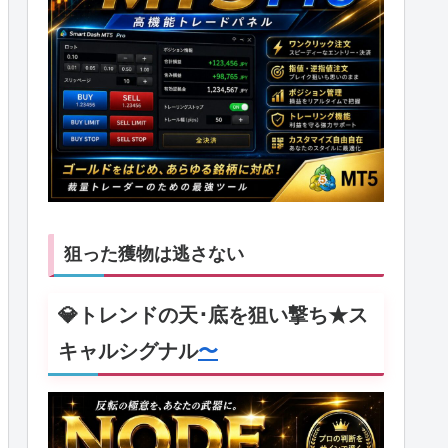
狙った獲物は逃さない
💎トレンドの天･底を狙い撃ち★ス
キャルシグナル
〜