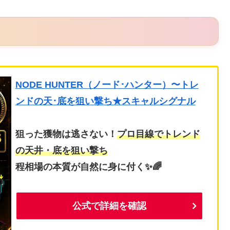
NODE HUNTER（ノード･ハンター）〜トレ
ンドの天･底を狙い撃ち★スキャルシグナル
狙った獲物は逃さない！
プロ目線でトレンド
の天井・底を狙い撃ち
程相場の本質が自然に身に付く✨🌈
公式で詳細を確認