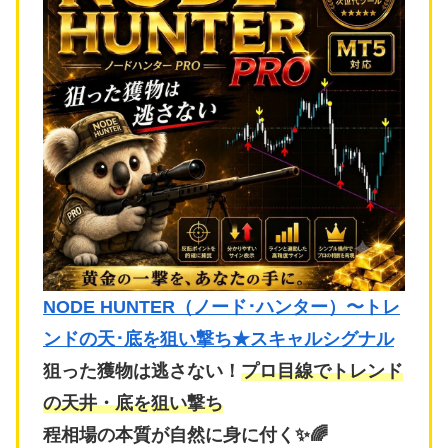
NODE HUNTER（ノード･ハンター）〜トレ
ンドの天･底を狙い撃ち★スキャルシグナル
狙った獲物は逃さない！
プロ目線でトレンド
の天井・底を狙い撃ち
程相場の本質が自然に身に付く✨🌈