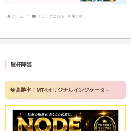
ホーム
ｆｘテクニカル・相場分析
聖杯降臨
💎高勝率！MT4オリジナルインジケータ－