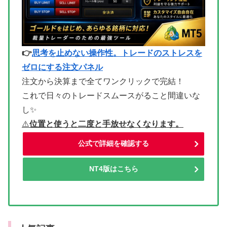
👉
思考を止めない操作性。トレードのストレスを
ゼロにする注文パネル
注文から決算まで全てワンクリックで完結！
これで日々のトレードスムースがること間違いな
し✨
⚠
️位置と使うと二度と手放せなくなります。
公式で詳細を確認する
NT4版はこちら