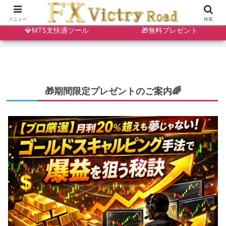
🔷天・底狙い撃ちインジ
✨ゴールドスキャルインジ
メニュー
検索
💎MT5支快適ツール
🎁無料プレゼント
🎁期間限定プレゼントのご案内🌈