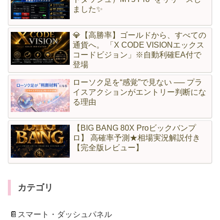
ました✨
💎【高勝率】ゴールドから、すべての
通貨へ。 「X CODE VISIONエックス
コードビジョン」※自動利確EA付で
登場
ローソク足を“感覚”で見ない ── プラ
イスアクションがエントリー判断にな
る理由
【BIG BANG 80X Proビックバンプ
ロ】 高確率予測★相場実況解説付き
【完全版レビュー】
カテゴリ
📔スマート・ダッシュパネル