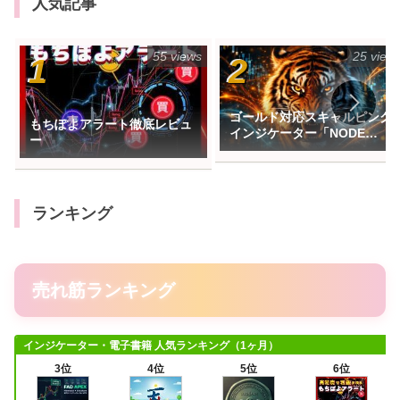
人気記事
55 views
25 view
ゴールド対応スキャルピング
もちぽよアラート徹底レビュ
インジケーター「NODE
ー
HUXTERノードハンター」を
作りました✨
ランキング
売れ筋ランキング