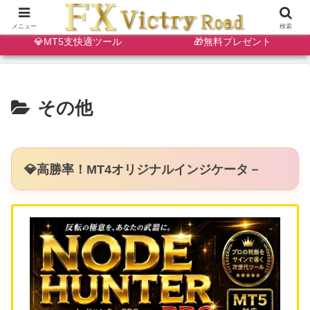
🔷天・底狙い撃ちインジ
✨ゴールドスキャルインジ
メニュー
検索
💎MT5支快適ツール
🎁無料プレゼント
その他
💎高勝率！MT4オリジナルインジケータ－