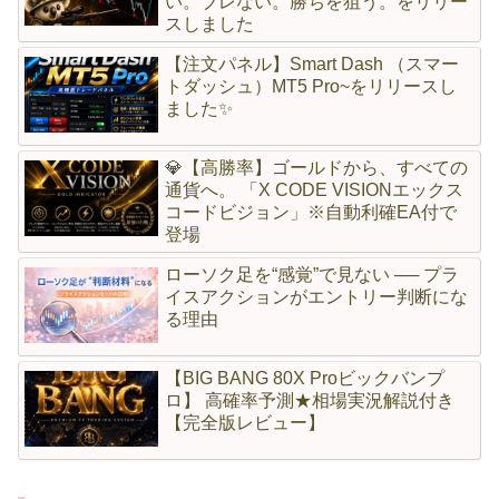
い。ブレない。勝ちを狙う。をリリー
スしました
【注文パネル】Smart Dash （スマー
トダッシュ）MT5 Pro~をリリースし
ました✨
💎【高勝率】ゴールドから、すべての
通貨へ。 「X CODE VISIONエックス
コードビジョン」※自動利確EA付で
登場
ローソク足を“感覚”で見ない ── プラ
イスアクションがエントリー判断にな
る理由
【BIG BANG 80X Proビックバンプ
ロ】 高確率予測★相場実況解説付き
【完全版レビュー】