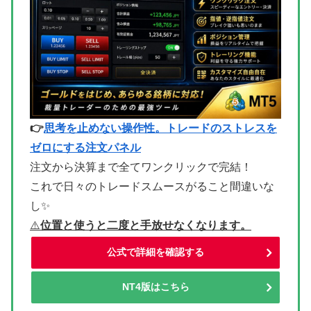
👉
思考を止めない操作性。トレードのストレスを
ゼロにする注文パネル
注文から決算まで全てワンクリックで完結！
これで日々のトレードスムースがること間違いな
し✨
⚠
️位置と使うと二度と手放せなくなります。
公式で詳細を確認する
NT4版はこちら