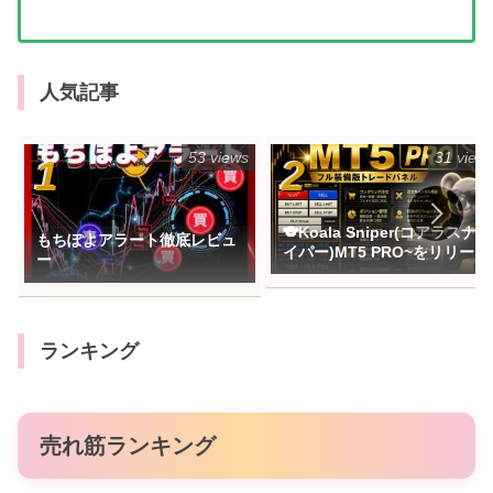
人気記事
53 views
31 view
🐨Koala Sniper(コアラスナ
もちぽよアラート徹底レビュ
イパー)MT5 PRO~をリリース
ー
ランキング
売れ筋ランキング