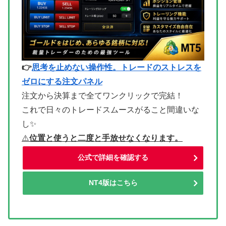
👉
思考を止めない操作性。トレードのストレスを
ゼロにする注文パネル
注文から決算まで全てワンクリックで完結！
これで日々のトレードスムースがること間違いな
し✨
⚠
️位置と使うと二度と手放せなくなります。
公式で詳細を確認する
NT4版はこちら