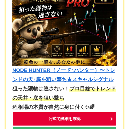
NODE HUNTER（ノード･ハンター）〜トレ
ンドの天･底を狙い撃ち★スキャルシグナル
狙った獲物は逃さない！
プロ目線でトレンド
の天井・底を狙い撃ち
程相場の本質が自然に身に付く✨🌈
公式で詳細を確認