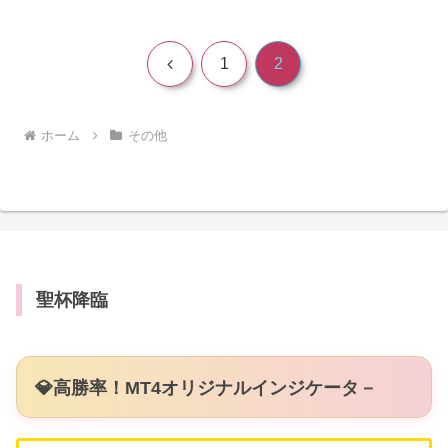
前
1
2
へ
ホーム
その他
聖杯降臨
💎高勝率！MT4オリジナルインジケータ－